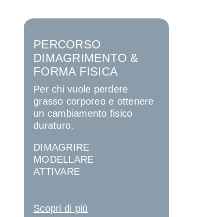
PERCORSO
PERCO
DIMAGRIMENTO &
PERF
FORMA FISICA
SPORT
Per chi vuole perdere
Per spor
grasso corporeo e ottenere
voglia m
un cambiamento fisico
fisica.
duraturo.
FORZA
DIMAGRIRE
RESIST
MODELLARE
COORD
ATTIVARE
Scopri di
Scopri di più